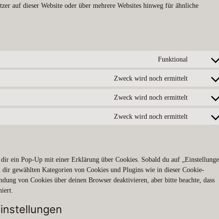
er auf dieser Website oder über mehrere Websites hinweg für ähnliche
Funktional
Consent
to
Zweck wird noch ermittelt
Consent
service
to
wordpre
Zweck wird noch ermittelt
Consent
service
to
google-
Zweck wird noch ermittelt
Consent
service
fonts
to
google-
service
recaptch
sonstiges
 dir ein Pop-Up mit einer Erklärung über Cookies. Sobald du auf „Einstellung
on dir gewählten Kategorien von Cookies und Plugins wie in dieser Cookie-
dung von Cookies über deinen Browser deaktivieren, aber bitte beachte, dass
iert.
einstellungen